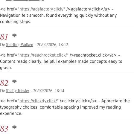
<a href="
https://adsfactory.click/
" />adsfactory.click</a> –
Navigation felt smooth, found everything quickly without any
confusing steps.
81
De
Sterling Walken
- 20/02/2026, 18:12
<a href="
https://reachrocket.click/
" />reachrocket.click</a> –
Content reads clearly, helpful examples made concepts easy to
grasp.
82
De
Shelly Rissler
- 20/02/2026, 18:14
<a href="
https://clickrly.click/
" />clickrly.click</a> – Appreciate the
typography choices; comfortable spacing improved my reading
experience.
83