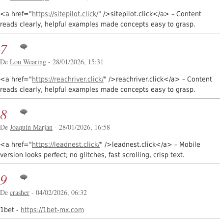
<a href="
https://sitepilot.click/
" />sitepilot.click</a> – Content
reads clearly, helpful examples made concepts easy to grasp.
7
De
Lou Wearing
- 28/01/2026, 15:31
<a href="
https://reachriver.click/
" />reachriver.click</a> – Content
reads clearly, helpful examples made concepts easy to grasp.
8
De
Joaquin Marjan
- 28/01/2026, 16:58
<a href="
https://leadnest.click/
" />leadnest.click</a> – Mobile
version looks perfect; no glitches, fast scrolling, crisp text.
9
De
crasher
- 04/02/2026, 06:32
1bet -
https://1bet-mx.com