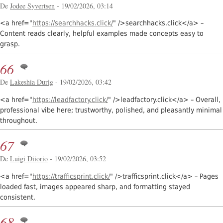
De
Jodee Syvertsen
- 19/02/2026, 03:14
<a href="
https://searchhacks.click/
" />searchhacks.click</a> –
Content reads clearly, helpful examples made concepts easy to
grasp.
66
De
Lakeshia Durig
- 19/02/2026, 03:42
<a href="
https://leadfactory.click/
" />leadfactory.click</a> – Overall,
professional vibe here; trustworthy, polished, and pleasantly minimal
throughout.
67
De
Luigi Diiorio
- 19/02/2026, 03:52
<a href="
https://trafficsprint.click/
" />trafficsprint.click</a> – Pages
loaded fast, images appeared sharp, and formatting stayed
consistent.
68