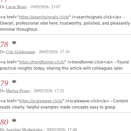
De
Caron Bruin
- 19/02/2026, 23:07
<a href="
https://searchsignals.click/
" />searchsignals.click</a> –
Overall, professional vibe here; trustworthy, polished, and pleasantly
minimal throughout.
78
De
Cole Goldermann
- 20/02/2026, 17:10
<a href="
https://trendfunnel.click/
" />trendfunnel.click</a> – Found
practical insights today; sharing this article with colleagues later.
79
De
Maritza Pesses
- 20/02/2026, 17:22
<a href="
https://scalewave.click/
" />scalewave.click</a> – Content
reads clearly, helpful examples made concepts easy to grasp.
80
De
Angelina Mcphetridge
- 20/02/2026, 17:48