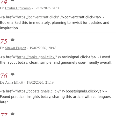
74
De
Cristin Lipscomb
- 19/02/2026, 20:31
<a href="
https://convertcraft.click/
" />convertcraft.click</a> –
Bookmarked this immediately, planning to revisit for updates and
inspiration.
75
De
Shawn Pigeon
- 19/02/2026, 20:43
<a href="
https://ranksignal.click/
" />ranksignal.click</a> – Loved
the layout today; clean, simple, and genuinely user-friendly overall.
76
De
Anna Elliott
- 19/02/2026, 21:19
<a href="
https://boostsignals.click/
" />boostsignals.click</a> –
Found practical insights today; sharing this article with colleagues
later.
77