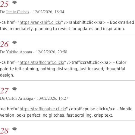
25
De
Jamie Cuebas
- 12/02/2026, 18:34
<a href="
https://rankshift.click/
" />rankshift.click</a> – Bookmarked
this immediately, planning to revisit for updates and inspiration.
26
De
Yukiko Aponta
- 12/02/2026, 20:58
<a href="
https://trafficcraft.click/
" />trafficcraft.click</a> – Color
palette felt calming, nothing distracting, just focused, thoughtful
design.
27
De
Carlos Arrizaga
- 13/02/2026, 16:27
<a href="
https://trafficpulse.click/
" />trafficpulse.click</a> – Mobile
version looks perfect; no glitches, fast scrolling, crisp text.
28