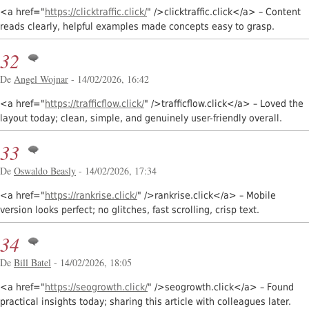
<a href="
https://clicktraffic.click/
" />clicktraffic.click</a> – Content
reads clearly, helpful examples made concepts easy to grasp.
32
De
Angel Wojnar
- 14/02/2026, 16:42
<a href="
https://trafficflow.click/
" />trafficflow.click</a> – Loved the
layout today; clean, simple, and genuinely user-friendly overall.
33
De
Oswaldo Beasly
- 14/02/2026, 17:34
<a href="
https://rankrise.click/
" />rankrise.click</a> – Mobile
version looks perfect; no glitches, fast scrolling, crisp text.
34
De
Bill Batel
- 14/02/2026, 18:05
<a href="
https://seogrowth.click/
" />seogrowth.click</a> – Found
practical insights today; sharing this article with colleagues later.