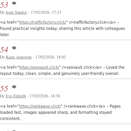
53
De
Josie Sandoz
- 17/02/2026, 17:23
<a href="
https://trafficfactory.click/
" />trafficfactory.click</a> –
Found practical insights today; sharing this article with colleagues
later.
54
De
Kasie Aspegren
- 17/02/2026, 18:02
<a href="
https://seovault.click/
" />seovault.click</a> – Loved the
layout today; clean, simple, and genuinely user-friendly overall.
55
De
Eve Eldreth
- 17/02/2026, 18:30
<a href="
https://rankwave.click/
" />rankwave.click</a> – Pages
loaded fast, images appeared sharp, and formatting stayed
consistent.