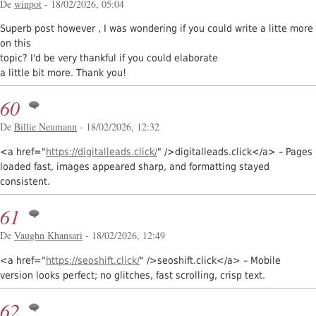
De
winpot
- 18/02/2026, 05:04
Superb post however , I was wondering if you could write a litte more
on this
topic? I'd be very thankful if you could elaborate
a little bit more. Thank you!
60
De
Billie Neumann
- 18/02/2026, 12:32
<a href="
https://digitalleads.click/
" />digitalleads.click</a> – Pages
loaded fast, images appeared sharp, and formatting stayed
consistent.
61
De
Vaughn Khansari
- 18/02/2026, 12:49
<a href="
https://seoshift.click/
" />seoshift.click</a> – Mobile
version looks perfect; no glitches, fast scrolling, crisp text.
62