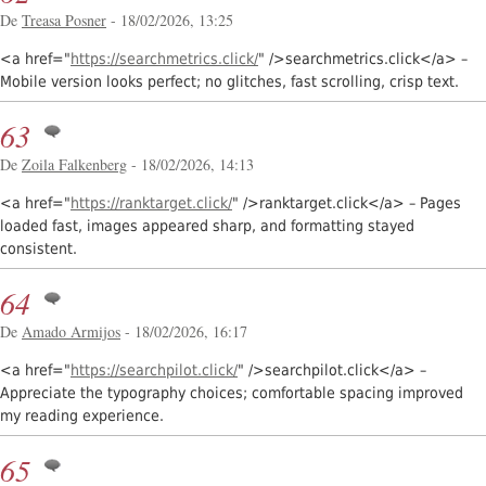
De
Treasa Posner
- 18/02/2026, 13:25
<a href="
https://searchmetrics.click/
" />searchmetrics.click</a> –
Mobile version looks perfect; no glitches, fast scrolling, crisp text.
63
De
Zoila Falkenberg
- 18/02/2026, 14:13
<a href="
https://ranktarget.click/
" />ranktarget.click</a> – Pages
loaded fast, images appeared sharp, and formatting stayed
consistent.
64
De
Amado Armijos
- 18/02/2026, 16:17
<a href="
https://searchpilot.click/
" />searchpilot.click</a> –
Appreciate the typography choices; comfortable spacing improved
my reading experience.
65