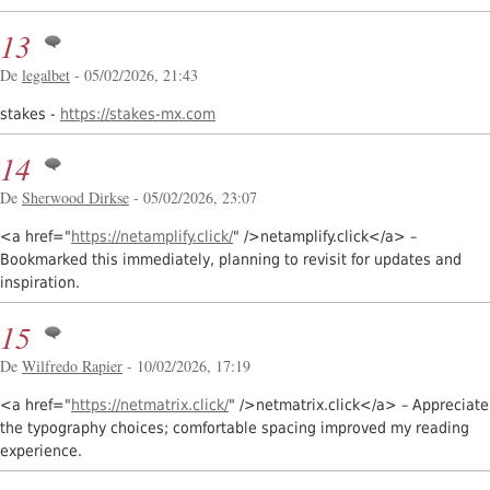
13
De
legalbet
- 05/02/2026, 21:43
stakes -
https://stakes-mx.com
14
De
Sherwood Dirkse
- 05/02/2026, 23:07
<a href="
https://netamplify.click/
" />netamplify.click</a> –
Bookmarked this immediately, planning to revisit for updates and
inspiration.
15
De
Wilfredo Rapier
- 10/02/2026, 17:19
<a href="
https://netmatrix.click/
" />netmatrix.click</a> – Appreciate
the typography choices; comfortable spacing improved my reading
experience.