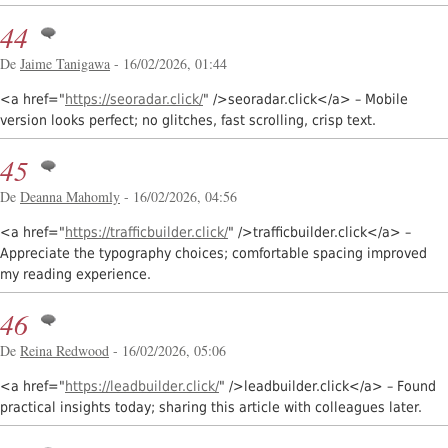
44
De
Jaime Tanigawa
- 16/02/2026, 01:44
<a href="
https://seoradar.click/
" />seoradar.click</a> – Mobile
version looks perfect; no glitches, fast scrolling, crisp text.
45
De
Deanna Mahomly
- 16/02/2026, 04:56
<a href="
https://trafficbuilder.click/
" />trafficbuilder.click</a> –
Appreciate the typography choices; comfortable spacing improved
my reading experience.
46
De
Reina Redwood
- 16/02/2026, 05:06
<a href="
https://leadbuilder.click/
" />leadbuilder.click</a> – Found
practical insights today; sharing this article with colleagues later.