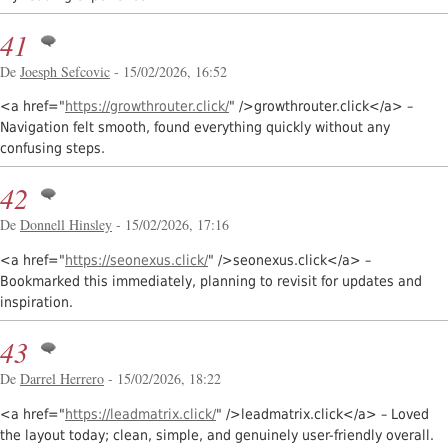
41
De
Joesph Sefcovic
- 15/02/2026, 16:52
<a href="
https://growthrouter.click/
" />growthrouter.click</a> –
Navigation felt smooth, found everything quickly without any
confusing steps.
42
De
Donnell Hinsley
- 15/02/2026, 17:16
<a href="
https://seonexus.click/
" />seonexus.click</a> –
Bookmarked this immediately, planning to revisit for updates and
inspiration.
43
De
Darrel Herrero
- 15/02/2026, 18:22
<a href="
https://leadmatrix.click/
" />leadmatrix.click</a> – Loved
the layout today; clean, simple, and genuinely user-friendly overall.