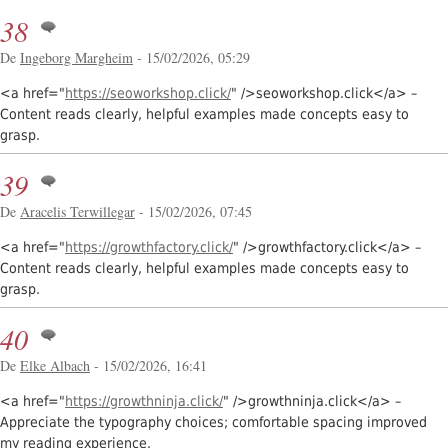
38
De
Ingeborg Margheim
- 15/02/2026, 05:29
<a href="
https://seoworkshop.click/
" />seoworkshop.click</a> –
Content reads clearly, helpful examples made concepts easy to
grasp.
39
De
Aracelis Terwillegar
- 15/02/2026, 07:45
<a href="
https://growthfactory.click/
" />growthfactory.click</a> –
Content reads clearly, helpful examples made concepts easy to
grasp.
40
De
Elke Albach
- 15/02/2026, 16:41
<a href="
https://growthninja.click/
" />growthninja.click</a> –
Appreciate the typography choices; comfortable spacing improved
my reading experience.