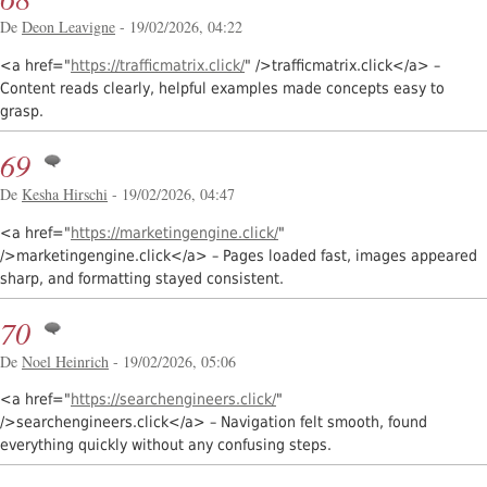
De
Deon Leavigne
- 19/02/2026, 04:22
<a href="
https://trafficmatrix.click/
" />trafficmatrix.click</a> –
Content reads clearly, helpful examples made concepts easy to
grasp.
69
De
Kesha Hirschi
- 19/02/2026, 04:47
<a href="
https://marketingengine.click/
"
/>marketingengine.click</a> – Pages loaded fast, images appeared
sharp, and formatting stayed consistent.
70
De
Noel Heinrich
- 19/02/2026, 05:06
<a href="
https://searchengineers.click/
"
/>searchengineers.click</a> – Navigation felt smooth, found
everything quickly without any confusing steps.