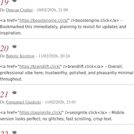
19
De
Duncan Cruther
- 10/02/2026, 21:09
<a href="
https://boostengine.click/
" />boostengine.click</a> –
Bookmarked this immediately, planning to revisit for updates and
inspiration.
20
De
Babette Kreitlow
- 11/02/2026, 20:24
<a href="
https://brandlift.click/
" />brandlift.click</a> – Overall,
professional vibe here; trustworthy, polished, and pleasantly minimal
throughout.
21
De
Emmanuel Gazdecki
- 11/02/2026, 21:01
<a href="
https://seoignite.click/
" />seoignite.click</a> – Mobile
version looks perfect; no glitches, fast scrolling, crisp text.
22