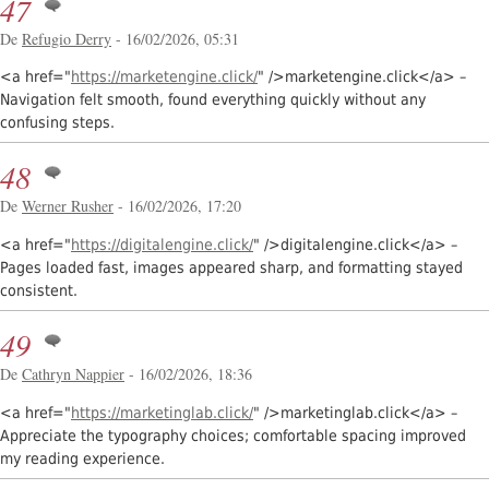
47
De
Refugio Derry
- 16/02/2026, 05:31
<a href="
https://marketengine.click/
" />marketengine.click</a> –
Navigation felt smooth, found everything quickly without any
confusing steps.
48
De
Werner Rusher
- 16/02/2026, 17:20
<a href="
https://digitalengine.click/
" />digitalengine.click</a> –
Pages loaded fast, images appeared sharp, and formatting stayed
consistent.
49
De
Cathryn Nappier
- 16/02/2026, 18:36
<a href="
https://marketinglab.click/
" />marketinglab.click</a> –
Appreciate the typography choices; comfortable spacing improved
my reading experience.