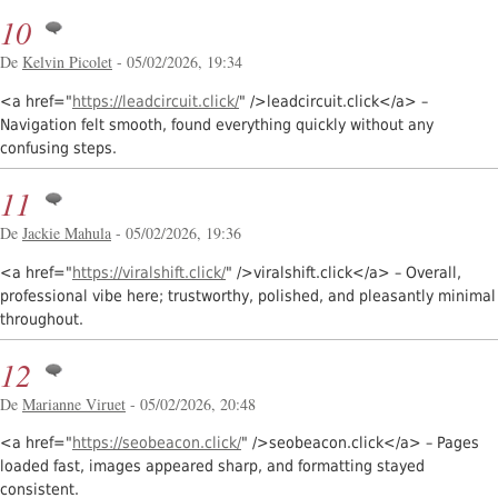
10
De
Kelvin Picolet
- 05/02/2026, 19:34
<a href="
https://leadcircuit.click/
" />leadcircuit.click</a> –
Navigation felt smooth, found everything quickly without any
confusing steps.
11
De
Jackie Mahula
- 05/02/2026, 19:36
<a href="
https://viralshift.click/
" />viralshift.click</a> – Overall,
professional vibe here; trustworthy, polished, and pleasantly minimal
throughout.
12
De
Marianne Viruet
- 05/02/2026, 20:48
<a href="
https://seobeacon.click/
" />seobeacon.click</a> – Pages
loaded fast, images appeared sharp, and formatting stayed
consistent.