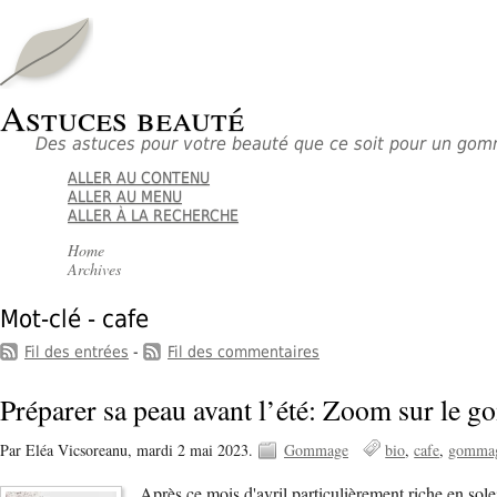
Astuces beauté
Des astuces pour votre beauté que ce soit pour un go
ALLER AU CONTENU
ALLER AU MENU
ALLER À LA RECHERCHE
Home
Archives
Mot-clé - cafe
Fil des entrées
-
Fil des commentaires
Préparer sa peau avant l’été: Zoom sur le g
Par Eléa Vicsoreanu,
mardi 2 mai 2023.
Gommage
bio
cafe
gomma
Après ce mois d'avril particulièrement riche en so