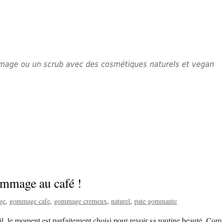
mmage ou un scrub avec des cosmétiques naturels et vegan
ommage au café !
ge
gommage cafe
gommage cremeux
naturel
pate gommante
leil, le moment est parfaitement choisi pour revoir sa routine beauté. 