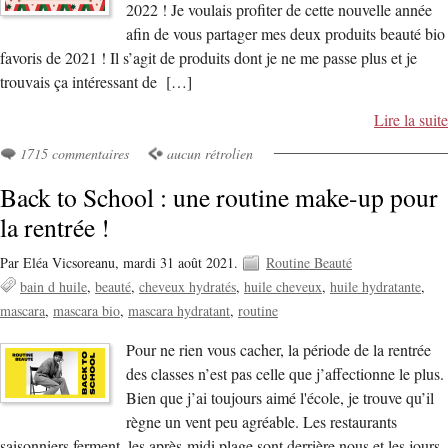
2022 ! Je voulais profiter de cette nouvelle année
afin de vous partager mes deux produits beauté bio
favoris de 2021 ! Il s’agit de produits dont je ne me passe plus et je
trouvais ça intéressant de […]
Lire la suite
1715 commentaires
aucun rétrolien
Back to School : une routine make-up pour
la rentrée !
Par Eléa Vicsoreanu,
mardi 31 août 2021.
Routine Beauté
bain d huile
beauté
cheveux hydratés
huile cheveux
huile hydratante
mascara
mascara bio
mascara hydratant
routine
Pour ne rien vous cacher, la période de la rentrée
des classes n’est pas celle que j’affectionne le plus.
Bien que j’ai toujours aimé l'école, je trouve qu’il
règne un vent peu agréable. Les restaurants
saisonniers ferment, les après-midi plage sont derrière nous et les jours