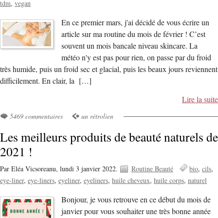
tdm
vegan
En ce premier mars, j'ai décidé de vous écrire un
article sur ma routine du mois de février ! C’est
souvent un mois bancale niveau skincare. La
météo n'y est pas pour rien, on passe par du froid
très humide, puis un froid sec et glacial, puis les beaux jours reviennent
difficilement. En clair, la […]
Lire la suite
5469 commentaires
un rétrolien
Les meilleurs produits de beauté naturels de
2021 !
Par Eléa Vicsoreanu,
lundi 3 janvier 2022.
Routine Beauté
bio
cils
eye-liner
eye-liners
eyeliner
eyeliners
huile cheveux
huile corps
naturel
Bonjour, je vous retrouve en ce début du mois de
janvier pour vous souhaiter une très bonne année