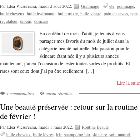
Par Eléa Vicsoreanu,
mardi 2 août 2022.
Gommage
été
gommage
huile cheveux
huile hydratante
huile mixte
huile visage
pain de savon
peau
regulateur
sebum
skincare
En ce début de mois d'août, je tenais à vous
partager mes favoris du mois de juillet dans la
catégorie beauté naturelle. Ma passion pour le
skincare étant née il y a plusieurs années
maintenant, j’ai eu l’occasion de tester toutes sortes de produits. Et
rares sont ceux dont j’ai pu être réellement […]
Lire la suite
4 commentaires
aucun rétrolien
Une beauté préservée : retour sur la routine
de février !
Par Eléa Vicsoreanu,
mardi 1 mars 2022.
Routine Beauté
huile cheveux
huile lèvres
lrfr
shampoing bio
skincare
soin naturel