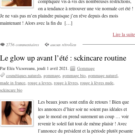
compliquée vis-à-vis des nombreuses restrictions,
on a tendance à retrouver une vie normale cet été !
Je ne vais pas m’en plaindre puisque j’en rêve depuis des mois
maintenant ! Alors avec la fin du […]
Lire la suite
2756 commentaires
aucun rétrolien
Le glow up avant l’été : sckincare routine
Par Eléa Vicsoreanu,
jeudi 1 avril 2021.
Gommage
cosmétiques naturels
gommage
gommage bio
gommage naturel
made in france
rouge a levres
rouge à lèvres
rouge à lèvres nude
sckincare bio
Les beaux jours sont enfin de retours ! Bien que
les annonces d’hier soir ne soient pas idéales et
que le moral en prend surement un coup … voir
revenir le soleil fait tout de même plaisir ! Avec
l’annonce du président et la période plutôt pesante