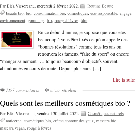
Par Eléa Vicsoreanu,
mercredi 2 février 2022.
Routine Beauté
beauté bio
bio
consommation bio
cosmétiques
eco-responsable
engagé
environnement
gommage
lrfr
rouge à lèvres
tdm
En ce début d’année, je suppose que vous êtes
beaucoup à vous être fixés ce qu’on appelle des
“bonnes résolutions" comme tous les ans on
retrouvera les fameux “faire du sport” ou encore
“manger sainement” … toujours beaucoup d’objectifs souvent
abandonnés en cours de route. Depuis plusieurs […]
Lire la suite
7197 commentaires
aucun rétrolien
Quels sont les meilleurs cosmétiques bio ?
Par Eléa Vicsoreanu,
vendredi 30 juillet 2021.
Cosmétiques naturels
anticerne
cosmétiques bio
crème contour des yeux
mascara bio
mascara vegan
rouge à lèvres