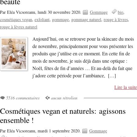
beauté
Par Eléa Vicsoreanu,
lundi 30 novembre 2020.
Gommage
bio
cosmétiques vegan
exfoliant
gommage
gommage naturel
rouge à lèvres
rouge à lèvres naturel
Aujourd’hui, on se retrouve pour la skincare du mois
de novembre, principalement pour vous présenter les
produits que j’utilise en ce moment. En cette fin de
mois de novembre, je suis déjà dans une optique :
Noêl, fêtes de fin d’années … Et au-delà du fait que
j’adore cette période pour l’ambiance, […]
Lire la suite
5516 commentaires
aucun rétrolien
Cosmétiques vegan et naturels: agissons
ensemble !
Par Eléa Vicsoreanu,
mardi 1 septembre 2020.
Gommage