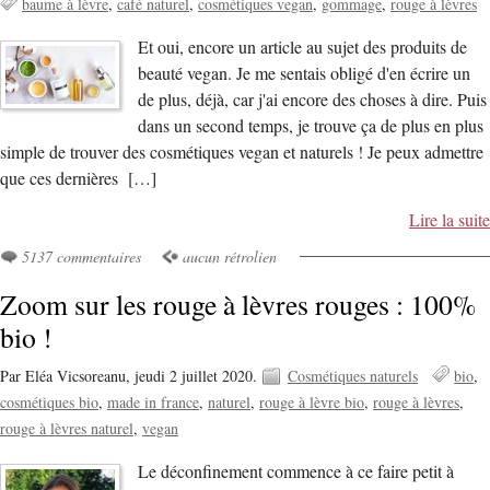
baume à lèvre
café naturel
cosmétiques vegan
gommage
rouge à lèvres
Et oui, encore un article au sujet des produits de
beauté vegan. Je me sentais obligé d'en écrire un
de plus, déjà, car j'ai encore des choses à dire. Puis
dans un second temps, je trouve ça de plus en plus
simple de trouver des cosmétiques vegan et naturels ! Je peux admettre
que ces dernières […]
Lire la suite
5137 commentaires
aucun rétrolien
Zoom sur les rouge à lèvres rouges : 100%
bio !
Par Eléa Vicsoreanu,
jeudi 2 juillet 2020.
Cosmétiques naturels
bio
cosmétiques bio
made in france
naturel
rouge à lèvre bio
rouge à lèvres
rouge à lèvres naturel
vegan
Le déconfinement commence à ce faire petit à