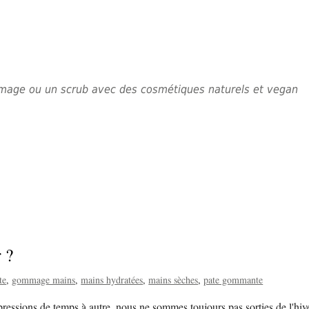
mmage ou un scrub avec des cosmétiques naturels et vegan
 ?
te
gommage mains
mains hydratées
mains sèches
pate gommante
essions de temps à autre, nous ne sommes toujours pas sorties de l'hive