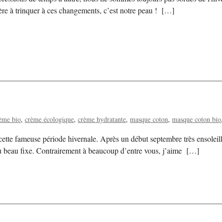
ère à trinquer à ces changements, c’est notre peau ! […]
ème bio
crème écologique
crème hydratante
masque coton
masque coton bio
ette fameuse période hivernale. Après un début septembre très ensoleillé
 au beau fixe. Contrairement à beaucoup d’entre vous, j’aime […]